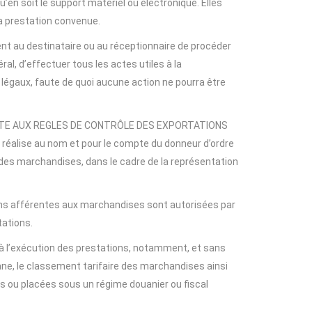
en soit le support matériel ou électronique. Elles
a prestation convenue.
ent au destinataire ou au réceptionnaire de procéder
al, d’effectuer tous les actes utiles à la
 légaux, faute de quoi aucune action ne pourra être
MITE AUX REGLES DE CONTRÔLE DES EXPORTATIONS
 réalise au nom et pour le compte du donneur d’ordre
des marchandises, dans le cadre de la représentation
tions afférentes aux marchandises sont autorisées par
tations.
s à l’exécution des prestations, notamment, et sans
ouane, le classement tarifaire des marchandises ainsi
s ou placées sous un régime douanier ou fiscal