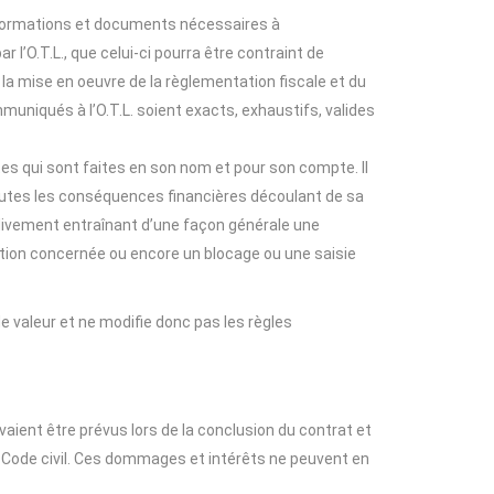
 informations et documents nécessaires à
 l’O.T.L., que celui-ci pourra être contraint de
la mise en oeuvre de la règlementation fiscale et du
uniqués à l’O.T.L. soient exacts, exhaustifs, valides
tes qui sont faites en son nom et pour son compte. Il
 toutes les conséquences financières découlant de sa
rdivement entraînant d’une façon générale une
ration concernée ou encore un blocage ou une saisie
valeur et ne modifie donc pas les règles
uvaient être prévus lors de la conclusion du contrat et
u Code civil. Ces dommages et intérêts ne peuvent en