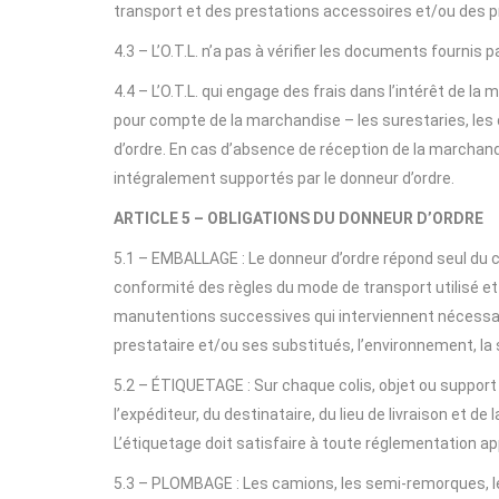
transport et des prestations accessoires et/ou des p
4.3 – L’O.T.L. n’a pas à vérifier les documents fournis p
4.4 – L’O.T.L. qui engage des frais dans l’intérêt de l
pour compte de la marchandise – les surestaries, les
d’ordre. En cas d’absence de réception de la marchandi
intégralement supportés par le donneur d’ordre.
ARTICLE 5 – OBLIGATIONS DU DONNEUR D’ORDRE
5.1 – EMBALLAGE : Le donneur d’ordre répond seul du 
conformité des règles du mode de transport utilisé e
manutentions successives qui interviennent nécessai
prestataire et/ou ses substitués, l’environnement, la
5.2 – ÉTIQUETAGE : Sur chaque colis, objet ou support
l’expéditeur, du destinataire, du lieu de livraison et de
L’étiquetage doit satisfaire à toute réglementation a
5.3 – PLOMBAGE : Les camions, les semi-remorques, l