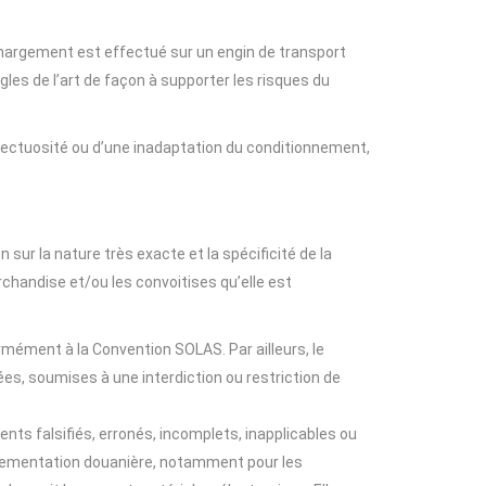
hargement est effectué sur un engin de transport
les de l’art de façon à supporter les risques du
fectuosité ou d’une inadaptation du conditionnement,
sur la nature très exacte et la spécificité de la
rchandise et/ou les convoitises qu’elle est
rmément à la Convention SOLAS. Par ailleurs, le
es, soumises à une interdiction ou restriction de
nts falsifiés, erronés, incomplets, inapplicables ou
églementation douanière, notamment pour les