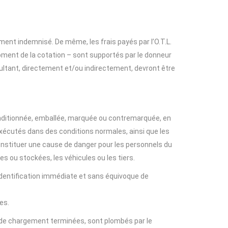
ement indemnisé. De même, les frais payés par l’O.T.L.
oment de la cotation – sont supportés par le donneur
sultant, directement et/ou indirectement, devront être
onditionnée, emballée, marquée ou contremarquée, en
xécutés dans des conditions normales, ainsi que les
nstituer une cause de danger pour les personnels du
s ou stockées, les véhicules ou les tiers.
 identification immédiate et sans équivoque de
es.
 de chargement terminées, sont plombés par le