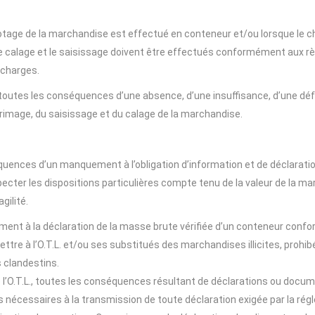
age de la marchandise est effectué en conteneur et/ou lorsque le c
 le calage et le saisissage doivent être effectués conformément aux règ
 charges.
toutes les conséquences d’une absence, d’une insuffisance, d’une dé
rrimage, du saisissage et du calage de la marchandise.
uences d’un manquement à l’obligation d’information et de déclaration 
ecter les dispositions particulières compte tenu de la valeur de la ma
gilité.
ement à la déclaration de la masse brute vérifiée d’un conteneur confo
re à l’O.T.L. et/ou ses substitués des marchandises illicites, prohibé
s clandestins.
 l’O.T.L., toutes les conséquences résultant de déclarations ou docume
s nécessaires à la transmission de toute déclaration exigée par la r