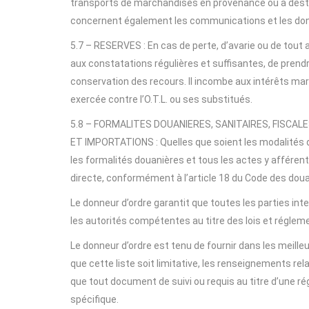
transports de marchandises en provenance ou à destina
concernent également les communications et les donné
5.7 – RESERVES : En cas de perte, d’avarie ou de tout
aux constatations régulières et suffisantes, de prendr
conservation des recours. Il incombe aux intérêts mar
exercée contre l’O.T.L. ou ses substitués.
5.8 – FORMALITES DOUANIERES, SANITAIRES, FISC
ET IMPORTATIONS : Quelles que soient les modalités d
les formalités douanières et tous les actes y affére
directe, conformément à l’article 18 du Code des dou
Le donneur d’ordre garantit que toutes les parties in
les autorités compétentes au titre des lois et réglem
Le donneur d’ordre est tenu de fournir dans les meill
que cette liste soit limitative, les renseignements rel
que tout document de suivi ou requis au titre d’une 
spécifique.