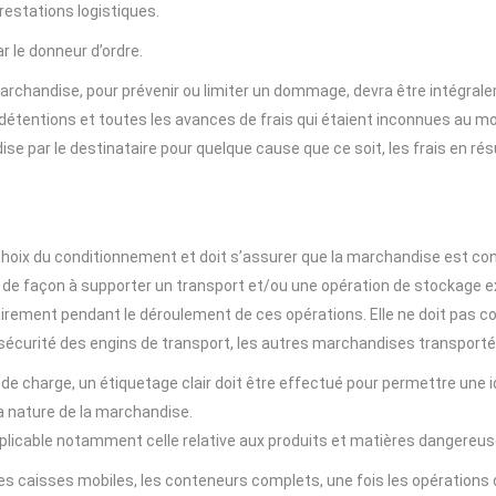
restations logistiques.
ar le donneur d’ordre.
a marchandise, pour prévenir ou limiter un dommage, devra être intégral
 détentions et toutes les avances de frais qui étaient inconnues au m
se par le destinataire pour quelque cause que ce soit, les frais en ré
choix du conditionnement et doit s’assurer que la marchandise est c
t de façon à supporter un transport et/ou une opération de stockage e
rement pendant le déroulement de ces opérations. Elle ne doit pas co
 sécurité des engins de transport, les autres marchandises transportée
 de charge, un étiquetage clair doit être effectué pour permettre une
 la nature de la marchandise.
pplicable notamment celle relative aux produits et matières dangereus
es caisses mobiles, les conteneurs complets, une fois les opérations