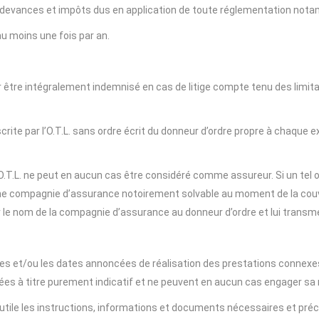
 redevances et impôts dus en application de toute réglementation nota
au moins une fois par an.
ur être intégralement indemnisé en cas de litige compte tenu des limit
e par l’O.T.L. sans ordre écrit du donneur d’ordre propre à chaque expé
T.L. ne peut en aucun cas être considéré comme assureur. Si un tel or
e compagnie d’assurance notoirement solvable au moment de la couver
uer le nom de la compagnie d’assurance au donneur d’ordre et lui trans
es et/ou les dates annoncées de réalisation des prestations connexes, 
es à titre purement indicatif et ne peuvent en aucun cas engager sa r
tile les instructions, informations et documents nécessaires et précis