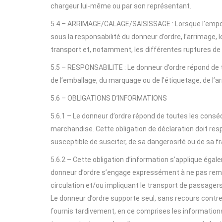
chargeur lui-même ou par son représentant.
5.4 – ARRIMAGE/CALAGE/SAISISSAGE : Lorsque l’empot
sous la responsabilité du donneur d’ordre, l’arrimage,
transport et, notamment, les différentes ruptures de
5.5 – RESPONSABILITE : Le donneur d’ordre répond de 
de l’emballage, du marquage ou de l’étiquetage, de l’a
5.6 – OBLIGATIONS D’INFORMATIONS
5.6.1 – Le donneur d’ordre répond de toutes les conséq
marchandise. Cette obligation de déclaration doit resp
susceptible de susciter, de sa dangerosité ou de sa fra
5.6.2 – Cette obligation d’information s’applique égal
donneur d’ordre s’engage expressément à ne pas remett
circulation et/ou impliquant le transport de passager
Le donneur d’ordre supporte seul, sans recours contre
fournis tardivement, en ce comprises les information