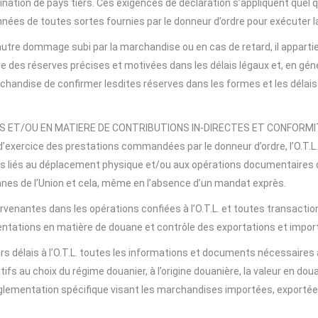
tion de pays tiers. Ces exigences de déclaration s’appliquent quel qu’
es de toutes sortes fournies par le donneur d’ordre pour exécuter l
 autre dommage subi par la marchandise ou en cas de retard, il apparti
e des réserves précises et motivées dans les délais légaux et, en génér
chandise de confirmer lesdites réserves dans les formes et les délais
ALES ET/OU EN MATIERE DE CONTRIBUTIONS IN-DIRECTES ET CONFOR
’exercice des prestations commandées par le donneur d’ordre, l’O.T.L.
nts liés au déplacement physique et/ou aux opérations documentaires 
anes de l’Union et cela, même en l’absence d’un mandat exprès.
tervenantes dans les opérations confiées à l’O.T.L. et toutes transac
entations en matière de douane et contrôle des exportations et impor
eurs délais à l’O.T.L. toutes les informations et documents nécessaire
atifs au choix du régime douanier, à l’origine douanière, la valeur en d
réglementation spécifique visant les marchandises importées, exportée