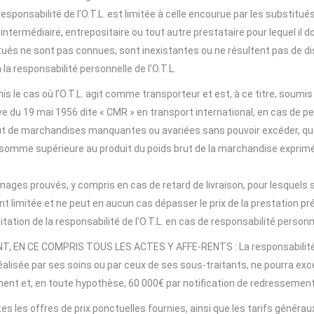
onsabilité de l’O.T.L. est limitée à celle encourue par les substitués
rmédiaire, entrepositaire ou tout autre prestataire pour lequel il doit
tués ne sont pas connues, sont inexistantes ou ne résultent pas de di
 la responsabilité personnelle de l’O.T.L.
 le cas où l’O.T.L. agit comme transporteur et est, à ce titre, soumis
e du 19 mai 1956 dite « CMR » en transport international, en cas de pert
t de marchandises manquantes ou avariées sans pouvoir excéder, quels
e somme supérieure au produit du poids brut de la marchandise exprim
s prouvés, y compris en cas de retard de livraison, pour lesquels sa
ent limitée et ne peut en aucun cas dépasser le prix de la prestation pré
ation de la responsabilité de l’O.T.L. en cas de responsabilité personn
N CE COMPRIS TOUS LES ACTES Y AFFE-RENTS : La responsabilité de l
t réalisée par ses soins ou par ceux de ses sous-traitants, ne pourra 
ent et, en toute hypothèse, 60 000€ par notification de redressement
s les offres de prix ponctuelles fournies, ainsi que les tarifs généra