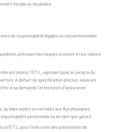
mment fiscale ou douanière.
ations de responsabilité légales ou conventionnelles
dition, précisant les risques à couvrir et les valeurs
dre est donné, l’O.T.L., agissant pour le compte du
ture. A défaut de spécification précise, seuls les
mettre à sa demande l’attestation d’assurance.
qu’elles soient ou non liées aux flux physiques,
esponsabilité personnelle ou en tant que garant.
 à l’O.T.L. pour l’exécution des prestations de