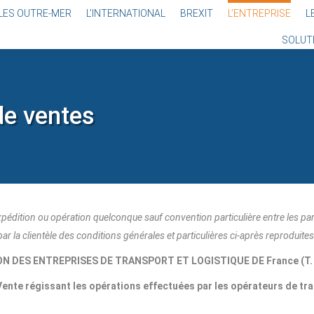
LES OUTRE-MER
L’INTERNATIONAL
BREXIT
L’ENTREPRISE
L
SOLUT
de ventes
édition ou opération quelconque sauf convention particulière entre les par
par la clientèle des conditions générales et particulières ci-après reproduites
N DES ENTREPRISES DE TRANSPORT ET LOGISTIQUE DE France (T. L
ente régissant les opérations effectuées par les opérateurs de tra