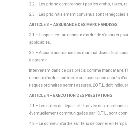
2.2 – Les prix ne comprennent pas les droits, taxes,
2.3 – Les prix initialement convenus sont renégociés 
ARTICLE 3 – ASSURANCE DES MARCHANDISES
3.1 – Il appartient au donneur d’ordre de s’assurer po
applicables.
3.2 – Aucune assurance des marchandises n’est souscrit
à garantir.
Intervenant dans ce cas précis comme mandataire, l’O.
donneur d’ordre, contracte une assurance auprès d’un
risques ordinaires seront assurés. L’O.T.L. doit indiq
ARTICLE 4 – EXECUTION DES PRESTATIONS
4.1 – Les dates de départ et d’arrivée des marchandis
éventuellement communiquées par l’O.T.L., sont donné
4.2 – Le donneur d’ordre est tenu de donner en temps u