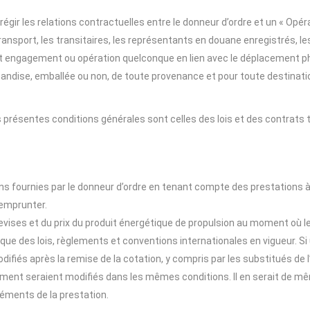
égir les relations contractuelles entre le donneur d’ordre et un « Opé
ansport, les transitaires, les représentants en douane enregistrés, le
out engagement ou opération quelconque en lien avec le déplacement ph
andise, emballée ou non, de toute provenance et pour toute destination
s présentes conditions générales sont celles des lois et des contrats ty
ons fournies par le donneur d’ordre en tenant compte des prestations à 
 emprunter.
devises et du prix du produit énergétique de propulsion au moment où 
 que des lois, règlements et conventions internationales en vigueur. Si
ifiés après la remise de la cotation, y compris par les substitués de l’
vement seraient modifiés dans les mêmes conditions. Il en serait de mê
éments de la prestation.