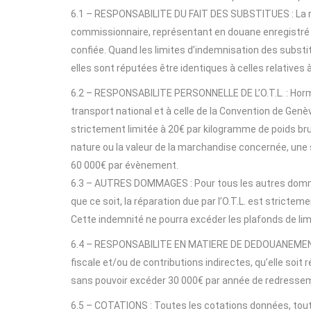
6.1 – RESPONSABILITE DU FAIT DES SUBSTITUES : La resp
commissionnaire, représentant en douane enregistré inte
confiée. Quand les limites d’indemnisation des substi
elles sont réputées être identiques à celles relatives à
6.2 – RESPONSABILITE PERSONNELLE DE L’O.T.L. : Hormis
transport national et à celle de la Convention de Genèv
strictement limitée à 20€ par kilogramme de poids bru
nature ou la valeur de la marchandise concernée, un
60 000€ par évènement.
6.3 – AUTRES DOMMAGES : Pour tous les autres dommage
que ce soit, la réparation due par l’O.T.L. est strictem
Cette indemnité ne pourra excéder les plafonds de limit
6.4 – RESPONSABILITE EN MATIERE DE DEDOUANEMENT, E
fiscale et/ou de contributions indirectes, qu’elle soi
sans pouvoir excéder 30 000€ par année de redressem
6.5 – COTATIONS : Toutes les cotations données, toute