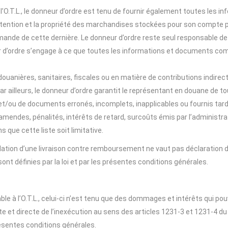
l’O.T.L., le donneur d’ordre est tenu de fournir également toutes les
a détention et la propriété des marchandises stockées pour son compte par
ande de cette dernière. Le donneur d’ordre reste seul responsable de 
 d’ordre s’engage à ce que toutes les informations et documents comm
ouanières, sanitaires, fiscales ou en matière de contributions indirec
 Par ailleurs, le donneur d’ordre garantit le représentant en douane de
 et/ou de documents erronés, incomplets, inapplicables ou fournis ta
 amendes, pénalités, intérêts de retard, surcoûts émis par l’administ
que cette liste soit limitative.
on d’une livraison contre remboursement ne vaut pas déclaration de 
sont définies par la loi et par les présentes conditions générales.
able à l’O.T.L., celui-ci n’est tenu que des dommages et intérêts qui po
 et directe de l’inexécution au sens des articles 1231-3 et 1231-4 d
ésentes conditions générales.