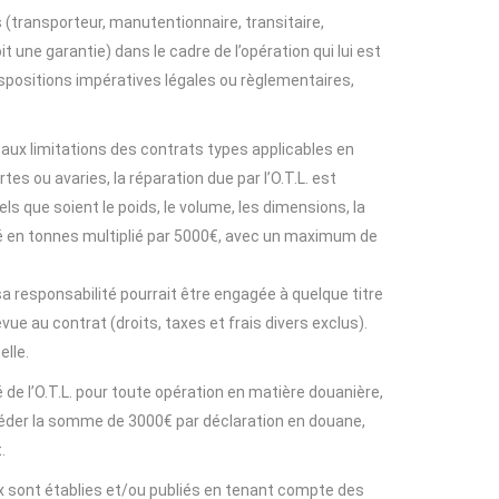
 (transporteur, manutentionnaire, transitaire,
 une garantie) dans le cadre de l’opération qui lui est
spositions impératives légales ou règlementaires,
 aux limitations des contrats types applicables en
es ou avaries, la réparation due par l’O.T.L. est
 que soient le poids, le volume, les dimensions, la
é en tonnes multiplié par 5000€, avec un maximum de
 responsabilité pourrait être engagée à quelque titre
vue au contrat (droits, taxes et frais divers exclus).
elle.
’O.T.L. pour toute opération en matière douanière,
excéder la somme de 3000€ par déclaration en douane,
.
ux sont établies et/ou publiés en tenant compte des