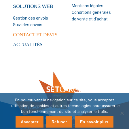
Mentions légales
SOLUTIONS WEB
Conditions générales
Gestion des envois
de vente et d’achat
Suivi des envois
CONTACT ET DEVIS
ACTUALITÉS
En poursuivant la navigation sur ce site, vous acceptez
l'utilisation de cookies et autres technologies pour assurer le
Une société du groupe
TEMPO ONE
.
Mentions légales
bon fonctionnement du site et analyser le trafic.
Accepter
Refuser
En savoir plus
© 2013-2020 SETCARGO