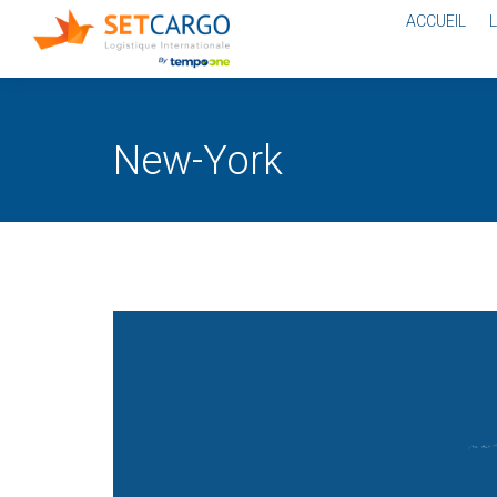
ACCUEIL
New-York