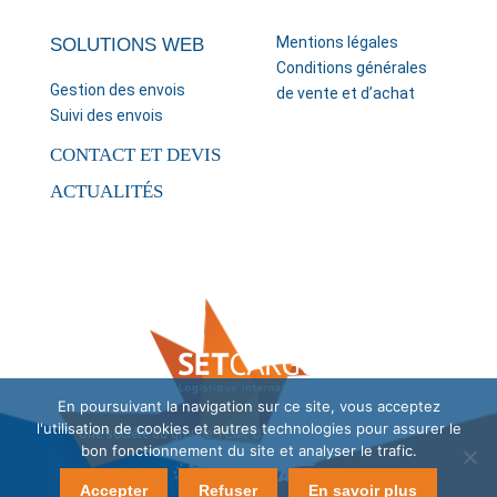
Mentions légales
SOLUTIONS WEB
Conditions générales
Gestion des envois
de vente et d’achat
Suivi des envois
CONTACT ET DEVIS
ACTUALITÉS
En poursuivant la navigation sur ce site, vous acceptez
l'utilisation de cookies et autres technologies pour assurer le
Une société du groupe
TEMPO ONE
.
Mentions légales
bon fonctionnement du site et analyser le trafic.
Accepter
Refuser
En savoir plus