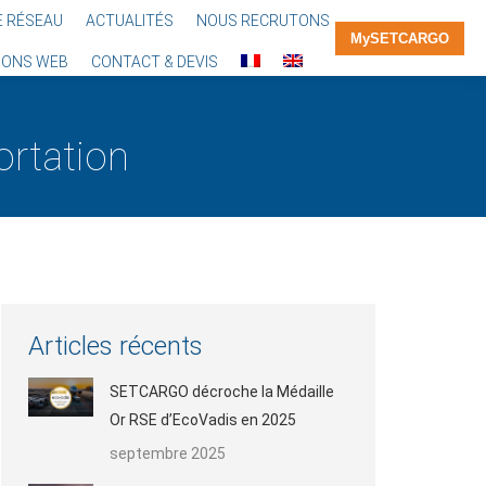
E RÉSEAU
ACTUALITÉS
NOUS RECRUTONS
MySETCARGO
IONS WEB
CONTACT & DEVIS
ortation
Vous êtes
ici :
Articles récents
SETCARGO décroche la Médaille
Or RSE d’EcoVadis en 2025
septembre 2025