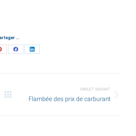
artager ...
Share
Share
Share
on
on
on
Pinterest
Facebook
LinkedIn
ONGLET SUIVANT
Flambée des prix de carburant
Onglet
suivant