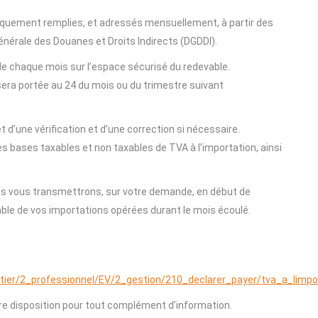
quement remplies, et adressés mensuellement, à partir des
érale des Douanes et Droits Indirects (DGDDI).
de chaque mois sur l’espace sécurisé du redevable.
 sera portée au 24 du mois ou du trimestre suivant
t d’une vérification et d’une correction si nécessaire.
s bases taxables et non taxables de TVA à l’importation, ainsi
us vous transmettrons, sur votre demande, en début de
mble de vos importations opérées durant le mois écoulé.
etier/2_professionnel/EV/2_gestion/210_declarer_payer/tva_a_limpo
ère disposition pour tout complément d’information.