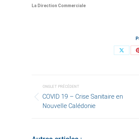
La Direction Commerciale
P
Share
on
X
Navigation
ONGLET PRÉCÉDENT
de
COVID 19 – Crise Sanitaire en
Onglet
commentaire
Nouvelle Calédonie
précédent