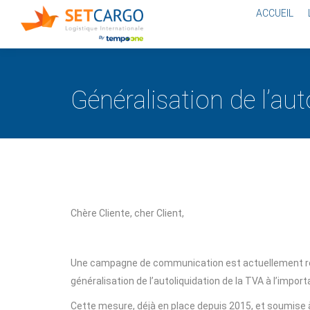
ACCUEIL
Généralisation de l’aut
Chère Cliente, cher Client,
Une campagne de communication est actuellement réal
généralisation de l’autoliquidation de la TVA à l’import
Cette mesure, déjà en place depuis 2015, et soumise 