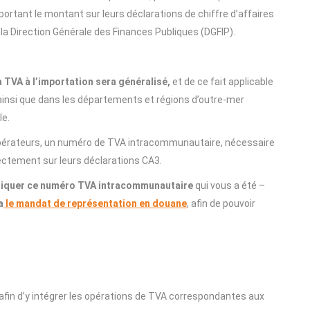
eportant le montant sur leurs déclarations de chiffre d’affaires
la Direction Générale des Finances Publiques (DGFIP).
la TVA à l’importation sera généralisé,
et de ce fait applicable
 ainsi que dans les départements et régions d’outre-mer
le.
opérateurs, un numéro de TVA intracommunautaire, nécessaire
rectement sur leurs déclarations CA3.
niquer ce numéro TVA intracommunautaire
qui vous a été –
a
le mandat de représentation en douane
, afin de pouvoir
afin d’y intégrer les opérations de TVA correspondantes aux