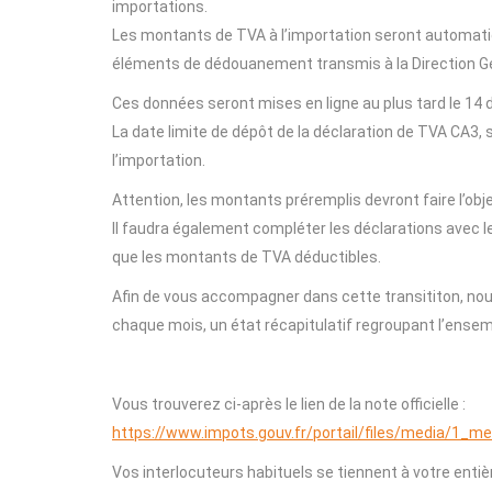
importations.
Les montants de TVA à l’importation seront automati
éléments de dédouanement transmis à la Direction Gén
Ces données seront mises en ligne au plus tard le 14 
La date limite de dépôt de la déclaration de TVA CA3,
l’importation.
Attention, les montants préremplis devront faire l’obje
Il faudra également compléter les déclarations avec le
que les montants de TVA déductibles.
Afin de vous accompagner dans cette transititon, no
chaque mois, un état récapitulatif regroupant l’ense
Vous trouverez ci-après le lien de la note officielle :
https://www.impots.gouv.fr/portail/files/media/1_m
Vos interlocuteurs habituels se tiennent à votre enti