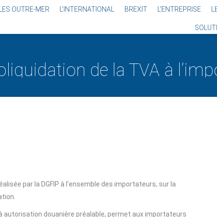
LES OUTRE-MER
L’INTERNATIONAL
BREXIT
L’ENTREPRISE
L
SOLUT
oliquidation de la TVA à l’imp
isée par la DGFIP à l’ensemble des importateurs, sur la
ation.
à autorisation douanière préalable, permet aux importateurs