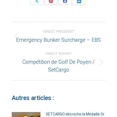
Share
Share
Share
Share
on
on
on
on
X
Pinterest
Facebook
LinkedIn
Navigation
ONGLET PRÉCÉDENT
de
Emergency Bunker Surcharge – EBS
Onglet
commentaire
précédent
ONGLET SUIVANT
Compétition de Golf De Poyen /
Onglet
SetCargo
suivant
Autres articles :
SETCARGO décroche la Médaille Or