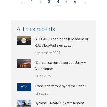
←
1
2
3
4
5
6
→
Articles récents
SETCARGO décroche la Médaille Or
RSE d’EcoVadis en 2025
septembre 2025
Réorganisation du port de Jarry –
Guadeloupe
juillet 2025
Transition vers le système Delta I
juin 2025
Cyclone GARANCE : Affrètement