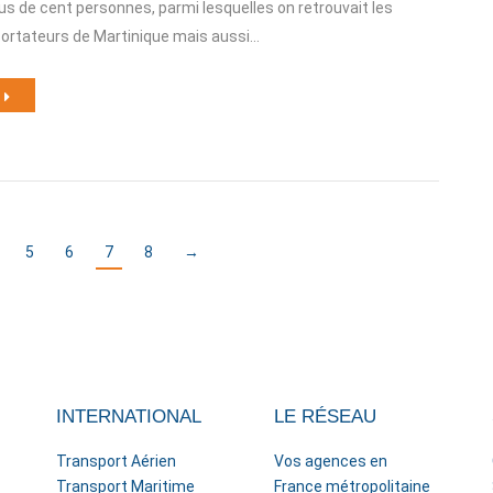
lus de cent personnes, parmi lesquelles on retrouvait les
portateurs de Martinique mais aussi…
5
6
7
8
→
INTERNATIONAL
LE RÉSEAU
Transport Aérien
Vos agences en
Transport Maritime
France métropolitaine