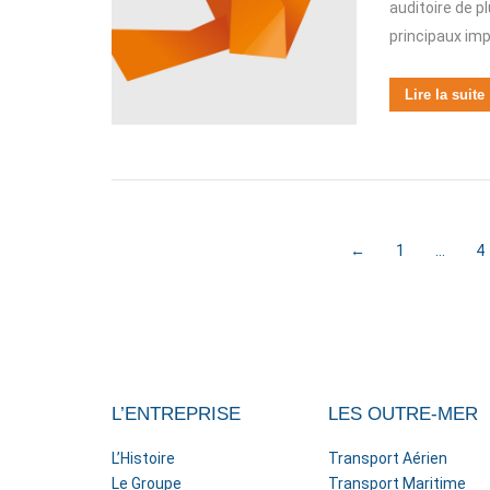
auditoire de p
principaux im
Lire la suite
←
1
…
4
L’ENTREPRISE
LES OUTRE-MER
L’Histoire
Transport Aérien
Le Groupe
Transport Maritime