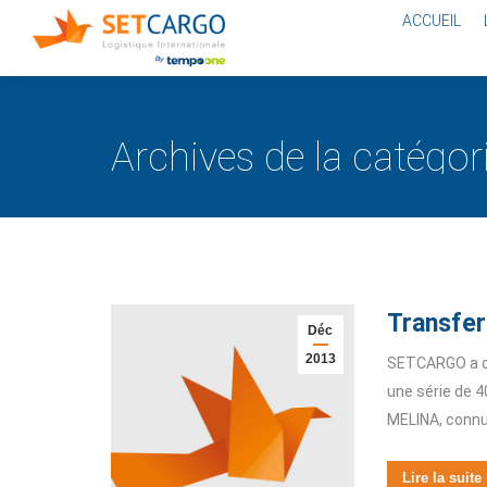
ACCUEIL
Archives de la catégori
Transfert
Déc
2013
SETCARGO a org
une série de 4
MELINA, connue
Lire la suite