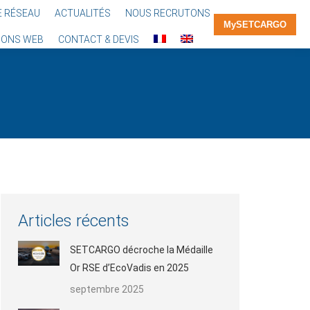
E RÉSEAU
ACTUALITÉS
NOUS RECRUTONS
MySETCARGO
IONS WEB
CONTACT & DEVIS
Vous êtes
ici :
Articles récents
SETCARGO décroche la Médaille
Or RSE d’EcoVadis en 2025
septembre 2025