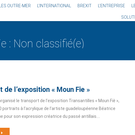
LES OUTRE-MER
L’INTERNATIONAL
BREXIT
L’ENTREPRISE
L
SOLUT
e :
Non classifié(e)
 de l’exposition « Moun Fie »
anisé le transport de l’exposition Transantilles « Moun Fiè »,
0 portraits à l’acrylique de l’artiste guadeloupéenne Béatrice
 pour son expression créatrice du passé antillais.…