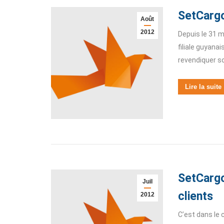
SetCarg
Août
2012
Depuis le 31 
filiale guyan
revendiquer so
Lire la suite
SetCargo
Juil
clients
2012
C’est dans le c