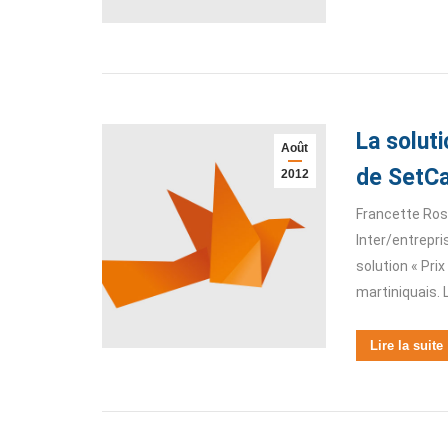
La soluti
Août
de SetC
2012
Francette Rosa
Inter/entrepr
solution « Pri
martiniquais. 
Lire la suite