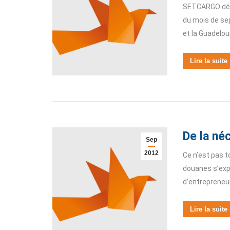
SETCARGO déplo
du mois de se
et la Guadelo
Lire la suite
De la né
Sep
2012
Ce n’est pas t
douanes s’exp
d’entrepreneur
Lire la suite