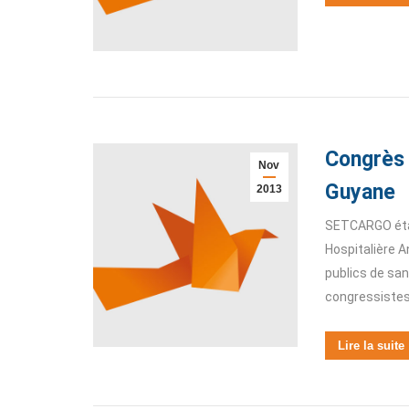
Congrès d
Nov
Guyane
2013
SETCARGO était
Hospitalière 
publics de sa
congressistes
Lire la suite